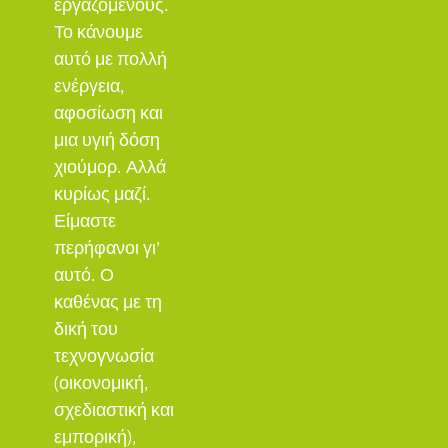
εργαζόμενους.
Το κάνουμε
αυτό με πολλή
ενέργεια,
αφοσίωση και
μια υγιή δόση
χιούμορ. Αλλά
κυρίως μαζί.
Είμαστε
περήφανοι γι’
αυτό. Ο
καθένας με τη
δική του
τεχνογνωσία
(οικονομική,
σχεδιαστική και
εμπορική),