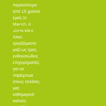
περισσότερα
από 15 χρόνια,
εμείς (ο
March, ο
Joris και ο
Alex)
εργαζόμαστε
μαζί ως τρεις
ενθουσιώδεις
επιχειρηματίες
για να
παρέχουμε
στους πελάτες
μας
καθημερινά
καλούς