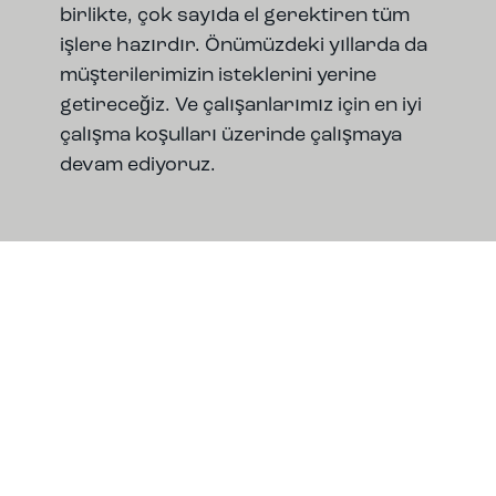
birlikte, çok sayıda el gerektiren tüm
işlere hazırdır. Önümüzdeki yıllarda da
müşterilerimizin isteklerini yerine
getireceğiz. Ve çalışanlarımız için en iyi
çalışma koşulları üzerinde çalışmaya
devam ediyoruz.