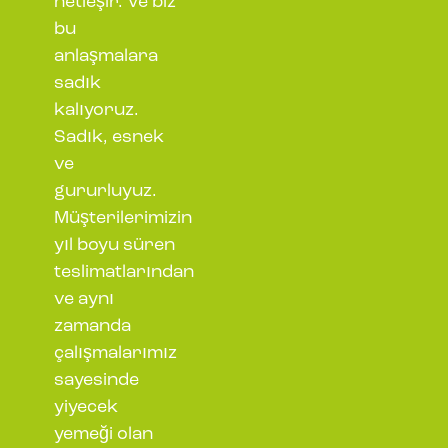
netleşir. Ve biz
bu
anlaşmalara
sadık
kalıyoruz.
Sadık, esnek
ve
gururluyuz.
Müşterilerimizin
yıl boyu süren
teslimatlarından
ve aynı
zamanda
çalışmalarımız
sayesinde
yiyecek
yemeği olan