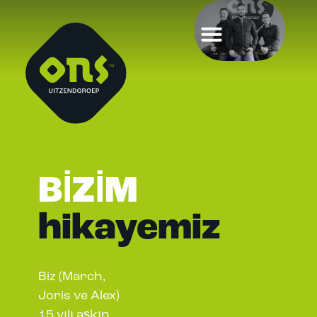
BİZİM
hikayemiz
Biz (March,
Joris ve Alex)
15 yılı aşkın