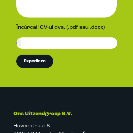
Încărcați CV-ul dvs. (.pdf sau .docx)
Expediere
Ons Uitzendgroep B.V.
Havenstraat 8