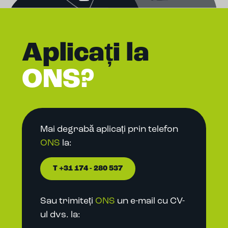
Aplicați la
ONS?
Mai degrabă aplicați prin telefon
ONS
la:
T +31 174 - 280 537
Sau trimiteți
ONS
un e-mail cu CV-
ul dvs. la: