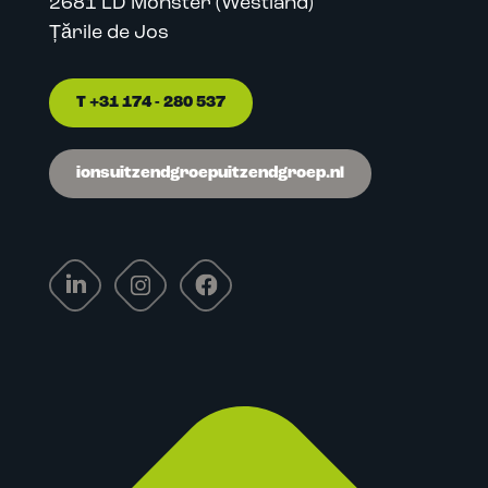
2681 LD Monster (Westland)
Țările de Jos
T +31 174 - 280 537
ionsuitzendgroepuitzendgroep.nl